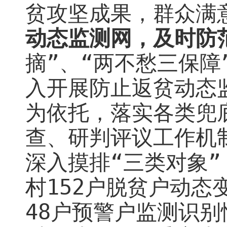
贫攻坚
成果
，
群众满
动态监测网，及时防
摘”、
“两不愁三保障
入开展
防止返贫动态
为依托，
落实各类兜
查、研判评议工作机
深入摸排“三类对象”
村
152
户脱贫户动态
48
户预警户监测识别