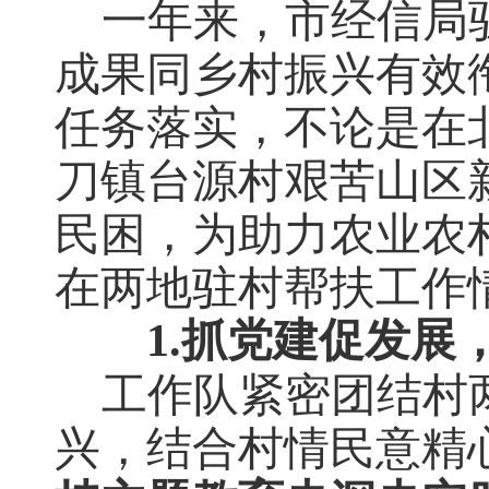
一
年来，
市经信局
成果同乡村振兴有效
任务落实
，
不论是在
刀镇台源村艰苦山区
民困，为助力
农业农
在两地驻村帮扶工作
1.抓
党建促发展
工作队紧密团结村
兴，结合
村情民意
精